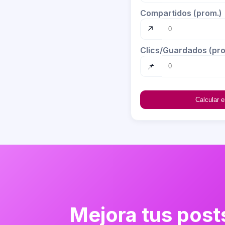
Compartidos (prom.)
↗
Clics/Guardados (pro
📌
Calcular 
Mejora tus post