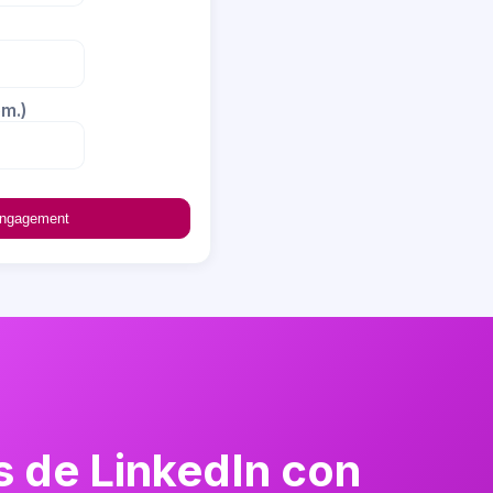
m.)
engagement
s de LinkedIn con