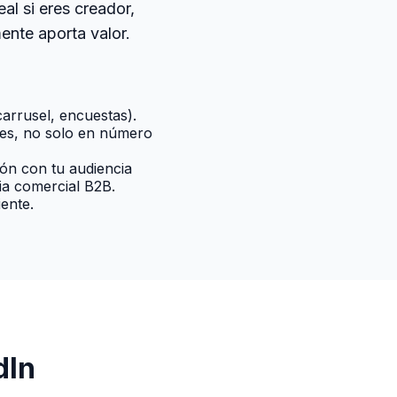
al si eres creador,
ente aporta valor.
carrusel, encuestas).
les, no solo en número
ión con tu audiencia
ia comercial B2B.
iente.
dIn