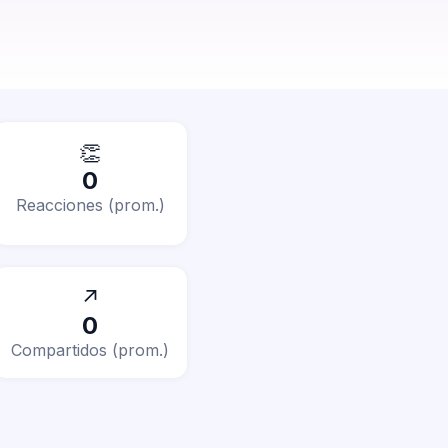
👏
0
Reacciones (prom.)
↗
0
Compartidos (prom.)