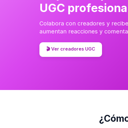
UGC profesiona
Colabora con creadores y recibe 
aumentan reacciones y comentar
🎬 Ver creadores UGC
¿Cómo